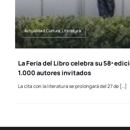
Actualidad,Cultura,Literatura
La Feria del Libro celebra su 58ª edi
1.000 autores invitados
La cita con la lite­ra­tu­ra se pro­lon­ga­rá del 27 de […]