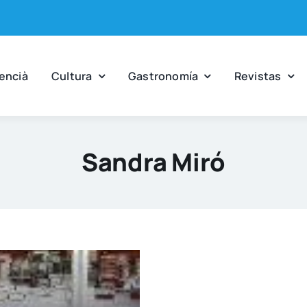
en­cià
Cul­tu­ra
Gas­tro­no­mía
Revis­tas
Sandra Miró