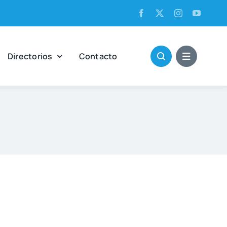
Direc­to­rios
Con­tac­to