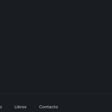
io
Libros
Con­tac­to