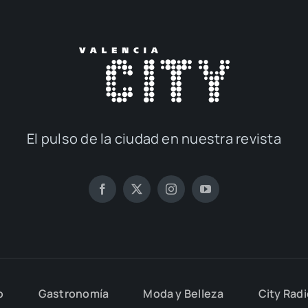
El pul­so de la ciu­dad en nues­tra revis­ta
o
Gas­tro­no­mía
Moda y Belle­za
City Rad