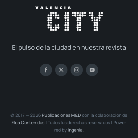
El pul­so de la ciu­dad en nues­tra revis­ta
© 2017 — 2026
Publi­ca­cio­nes M&D
con la cola­bo­ra­ción de
Elca Con­te­ni­dos
| Todos los dere­chos reser­va­dos | Powe­
red by
inge­nia.