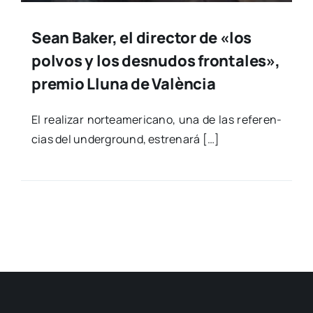
Sean Baker, el director de «los
polvos y los desnudos frontales»,
premio Lluna de València
El rea­li­zar nor­te­ame­ri­cano, una de las refe­ren­
cias del under­ground, estre­na­rá […]