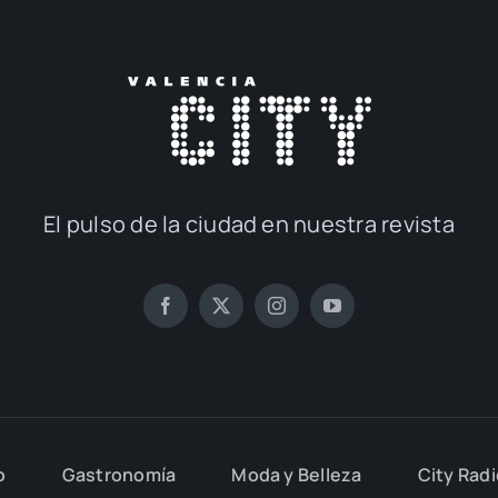
El pul­so de la ciu­dad en nues­tra revis­ta
o
Gas­tro­no­mía
Moda y Belle­za
City Rad