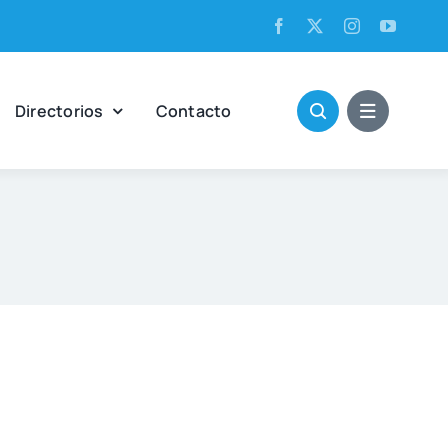
Direc­to­rios
Con­tac­to