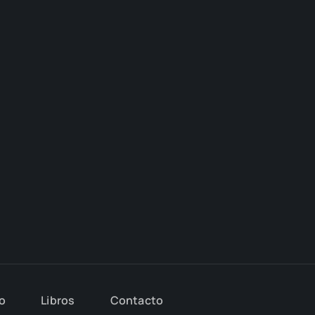
io
Libros
Con­tac­to