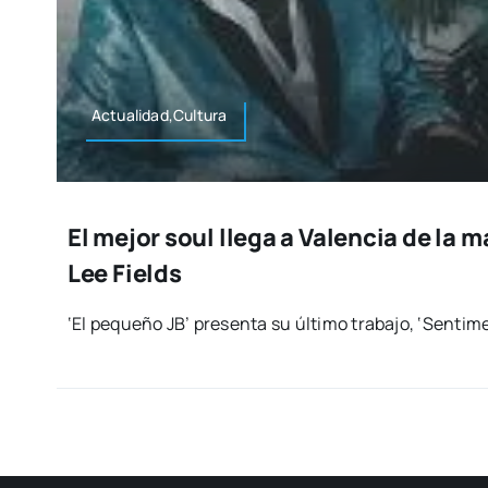
Actualidad,Cultura
El mejor soul llega a Valencia de la m
Lee Fields
‘El peque­ño JB’ pre­sen­ta su últi­mo tra­ba­jo, ‘Sen­ti­me