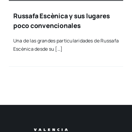
Russafa Escènica y sus lugares
poco convencionales
Una de las gran­des par­ti­cu­la­ri­da­des de Rus­sa­fa
Escè­ni­ca des­de su […]