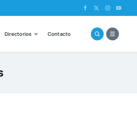
Direc­to­rios
Con­tac­to
s