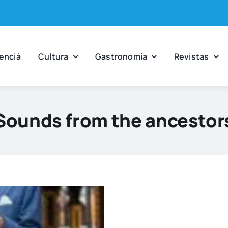
en­cià
Cul­tu­ra
Gas­tro­no­mía
Revis­tas
Sounds from the ancestor