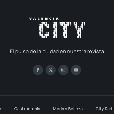
El pul­so de la ciu­dad en nues­tra revis­ta
o
Gas­tro­no­mía
Moda y Belle­za
City Rad