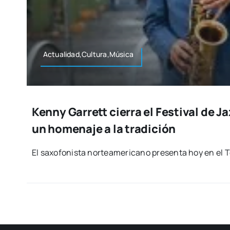
Actualidad,Cultura,Música
Kenny Garrett cierra el Festival de J
un homenaje a la tradición
El saxo­fo­nis­ta nor­te­ame­ri­cano pre­sen­ta hoy en el T