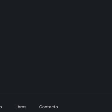
io
Libros
Con­tac­to