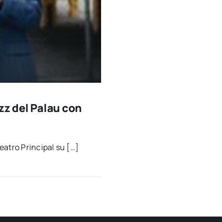
azz del Palau con
ea­tro Prin­ci­pal su […]