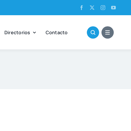
Direc­to­rios
Con­tac­to