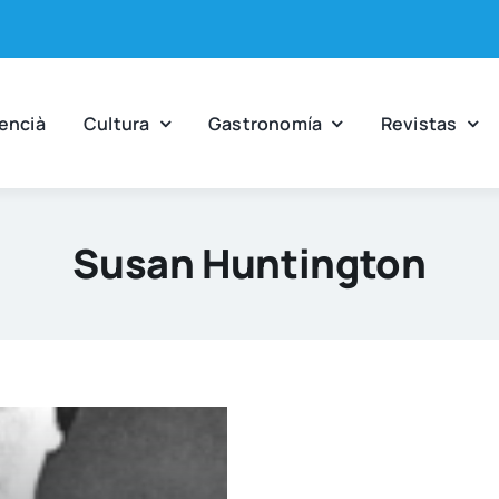
en­cià
Cul­tu­ra
Gas­tro­no­mía
Revis­tas
Susan Huntington