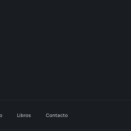
io
Libros
Con­tac­to