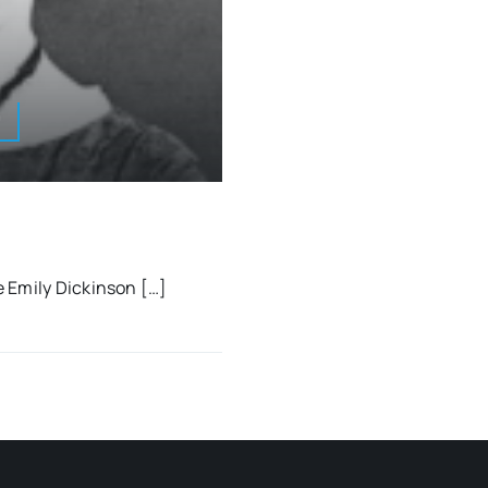
a
e Emily Dic­kin­son […]