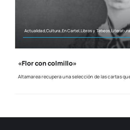
Actualidad,Cultura,En Cartel,Libros y Tebeos,Literatur
«Flor con colmillo»
Alta­ma­rea recu­pe­ra una selec­ción de las car­tas qu