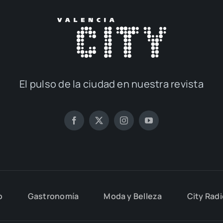
El pul­so de la ciu­dad en nues­tra revis­ta
o
Gas­tro­no­mía
Moda y Belle­za
City Rad