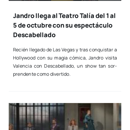
Jandro llega al Teatro Talía del 1 al
5 de octubre con su espectáculo
Descabellado
Recién lle­ga­do de Las Vegas y tras con­quis­tar a
Holly­wood con su magia cómi­ca, Jan­dro visi­ta
Valen­cia con Des­ca­be­lla­do, un show tan sor­
pren­den­te como diver­ti­do.