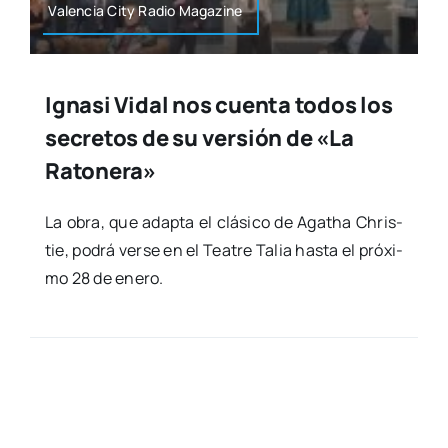
Valen­cia City Radio Maga­zi­ne
Ignasi Vidal nos cuenta todos los
secretos de su versión de «La
Ratonera»
La obra, que adap­ta el clá­si­co de Agatha Chris­
tie, podrá ver­se en el Tea­tre Talia has­ta el pró­xi­
mo 28 de enero.