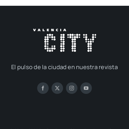
El pul­so de la ciu­dad en nues­tra revis­ta