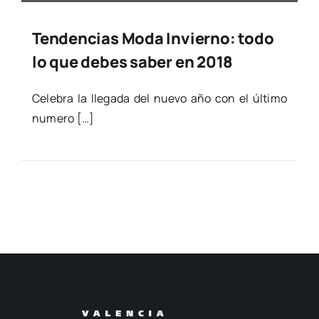
Tendencias Moda Invierno: todo
lo que debes saber en 2018
Cele­bra la lle­ga­da del nue­vo año con el últi­mo
nume­ro […]