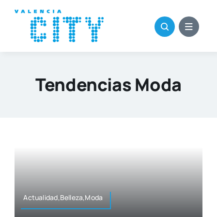
Saltar
al
contenido
Tendencias Moda
Actualidad,Belleza,Moda