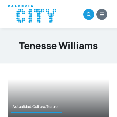
Saltar
al
contenido
Tenesse Williams
Actualidad,Cultura,Teatro