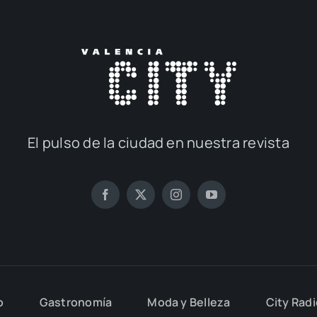
El pul­so de la ciu­dad en nues­tra revis­ta
o
Gas­tro­no­mía
Moda y Belle­za
City Rad