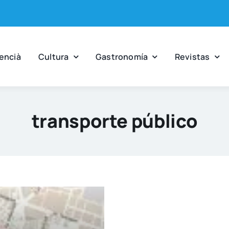
en­cià
Cul­tu­ra
Gas­tro­no­mía
Revis­tas
transporte público