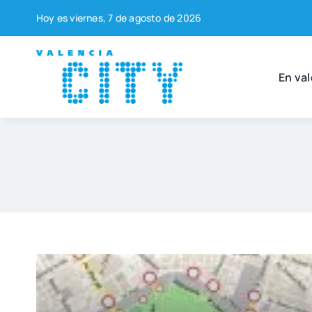
Saltar
Hoy es vier­nes, 7 de agos­to de 2026
al
contenido
En val