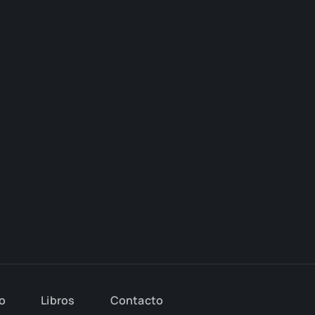
io
Libros
Con­tac­to