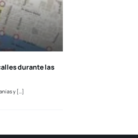
calles durante las
a­nías y […]