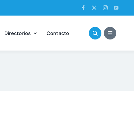
Direc­to­rios
Con­tac­to