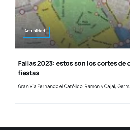
Actua­li­dad
Fallas 2023: estos son los cortes de 
fiestas
Gran Vía Fer­nan­do el Cató­li­co, Ramón y Cajal, Ger­m