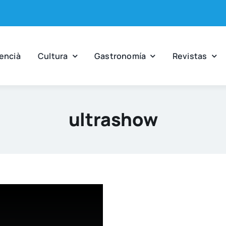
en­cià
Cul­tu­ra
Gas­tro­no­mía
Revis­tas
ultrashow