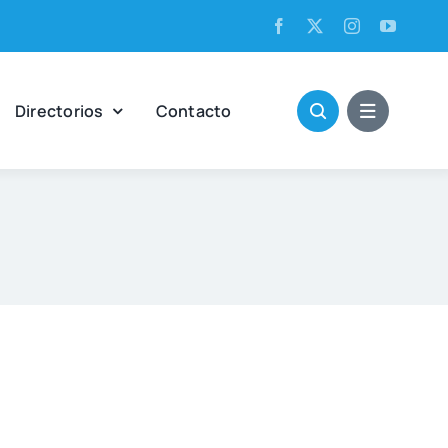
Direc­to­rios
Con­tac­to