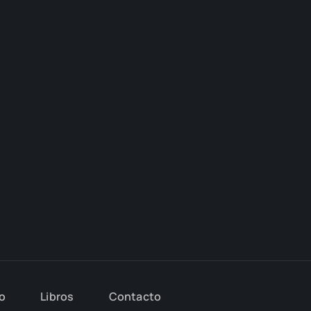
io
Libros
Con­tac­to