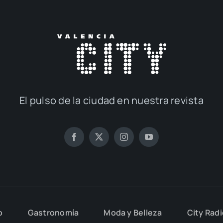
El pul­so de la ciu­dad en nues­tra revis­ta
o
Gas­tro­no­mía
Moda y Belle­za
City Rad