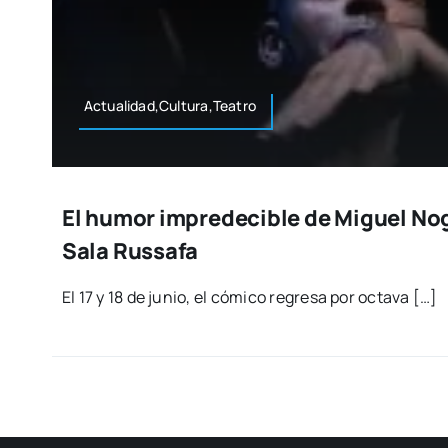
Actualidad,Cultura,Teatro
El humor impredecible de Miguel No
Sala Russafa
El 17 y 18 de junio, el cómi­co regre­sa por octa­va […]