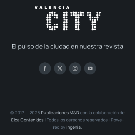
El pul­so de la ciu­dad en nues­tra revis­ta
© 2017 — 2026
Publi­ca­cio­nes M&D
con la cola­bo­ra­ción de
Elca Con­te­ni­dos
| Todos los dere­chos reser­va­dos | Powe­
red by
inge­nia.