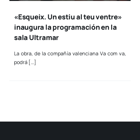
«Esqueix. Un estiu al teu ventre»
inaugura la programación en la
sala Ultramar
La obra, de la com­pa­ñía valen­cia­na Va com va,
podrá […]