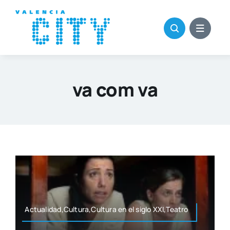
Saltar
al
contenido
va com va
Actualidad,Cultura,Cultura en el siglo XXI,Teatro