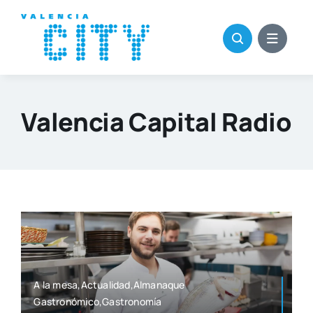
Saltar
al
contenido
Valencia Capital Radio
A la mesa,Actualidad,Almanaque
Gastronómico,Gastronomía