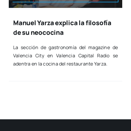
Manuel Yarza explica la filosofía
de su neococina
La sec­ción de gas­tro­no­mía del maga­zi­ne de
Valen­cia City en Valen­cia Capi­tal Radio se
aden­tra en la coci­na del res­tau­ran­te Yar­za.