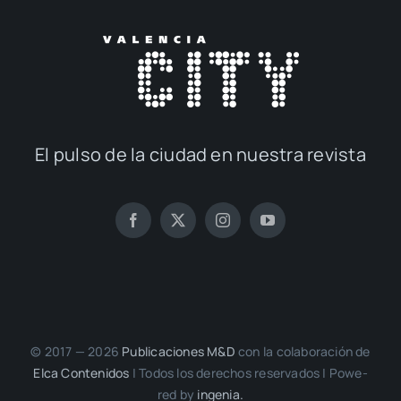
El pul­so de la ciu­dad en nues­tra revis­ta
© 2017 — 2026
Publi­ca­cio­nes M&D
con la cola­bo­ra­ción de
Elca Con­te­ni­dos
| Todos los dere­chos reser­va­dos | Powe­
red by
inge­nia.