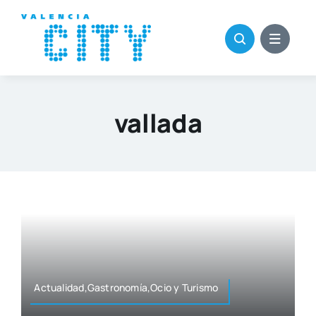
Saltar
al
contenido
vallada
Actualidad,Gastronomía,Ocio y Turis­mo