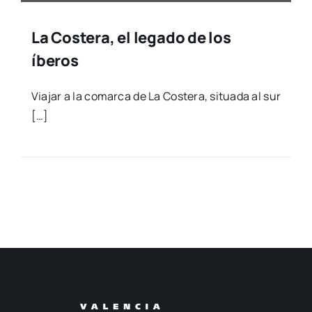
La Costera, el legado de los
íberos
Via­jar a la comar­ca de La Cos­te­ra, situa­da al sur
[…]