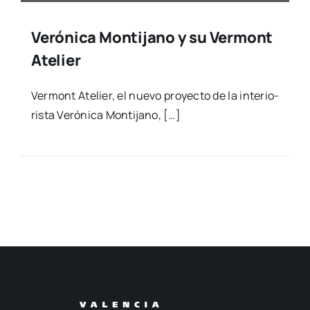
Verónica Montijano y su Vermont
Atelier
Ver­mont Ate­lier, el nue­vo pro­yec­to de la inte­rio­
ris­ta Veró­ni­ca Mon­ti­jano, […]