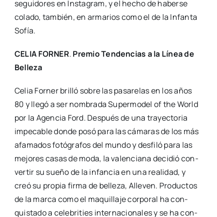
segui­do­res en Ins­ta­gram, y el hecho de haber­se
cola­do, tam­bién, en arma­rios como el de la Infan­ta
Sofía.
CELIA FORNER
.
Pre­mio Ten­den­cias a la Línea de
Belle­za
Celia For­ner bri­lló sobre las pasa­re­las en los años
80 y lle­gó a ser nom­bra­da Super­mo­del of the World
por la Agen­cia Ford. Des­pués de una tra­yec­to­ria
impe­ca­ble don­de posó para las cáma­ras de los más
afa­ma­dos fotó­gra­fos del mun­do y des­fi­ló para las
mejo­res casas de moda, la valen­cia­na deci­dió con­
ver­tir su sue­ño de la infan­cia en una reali­dad, y
creó su pro­pia fir­ma de belle­za, Alle­ven. Pro­duc­tos
de la mar­ca como el maqui­lla­je cor­po­ral ha con­
quis­ta­do a cele­bri­ties inter­na­cio­na­les y se ha con­