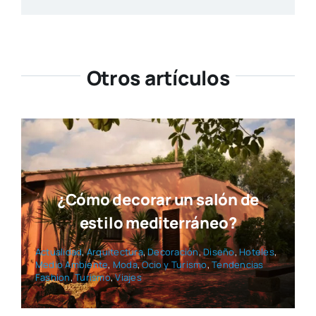
Otros artículos
¿Cómo decorar un salón de
estilo mediterráneo?
Actua­li­dad
,
Arqui­tec­tu­ra
,
Deco­ra­ción
,
Dise­ño
,
Hote­les
,
Medio Ambien­te
,
Moda
,
Ocio y Turis­mo
,
Ten­den­cias
Fashion
,
Turis­mo
,
Via­jes