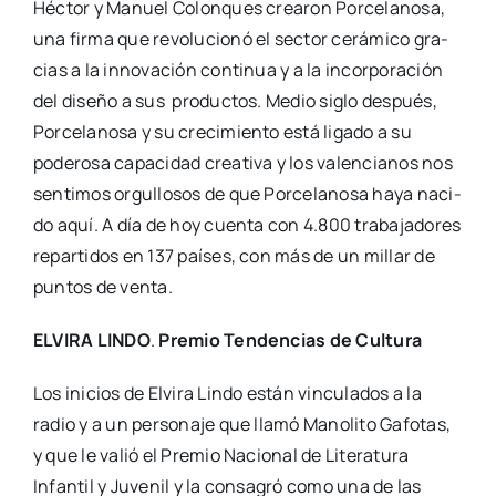
Héc­tor y Manuel Colon­ques crea­ron Por­ce­la­no­sa,
una fir­ma que revo­lu­cio­nó el sec­tor cerá­mi­co gra­
cias a la inno­va­ción con­ti­nua y a la incor­po­ra­ción
del dise­ño a sus pro­duc­tos. Medio siglo des­pués,
Por­ce­la­no­sa y su cre­ci­mien­to está liga­do a su
pode­ro­sa capa­ci­dad crea­ti­va y los valen­cia­nos nos
sen­ti­mos orgu­llo­sos de que Por­ce­la­no­sa haya naci­
do aquí. A día de hoy cuen­ta con 4.800 tra­ba­ja­do­res
repar­ti­dos en 137 paí­ses, con más de un millar de
pun­tos de ven­ta.
ELVIRA LINDO
.
Pre­mio Ten­den­cias de Cul­tu­ra
Los ini­cios de Elvi­ra Lin­do están vin­cu­la­dos a la
radio y a un per­so­na­je que lla­mó Mano­li­to Gafo­tas,
y que le valió el Pre­mio Nacio­nal de Lite­ra­tu­ra
Infan­til y Juve­nil y la con­sa­gró como una de las