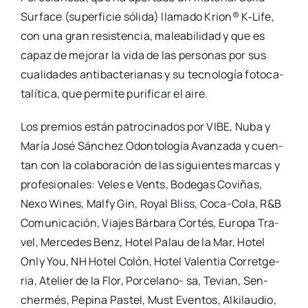
Sur­fa­ce (super­fi­cie sóli­da) lla­ma­do Krion® K‑Life,
con una gran resis­ten­cia, malea­bi­li­dad y que es
capaz de mejo­rar la vida de las per­so­nas por sus
cua­li­da­des anti­bac­te­ria­nas y su tec­no­lo­gía foto­ca­
ta­lí­ti­ca, que per­mi­te puri­fi­car el aire.
Los pre­mios están patro­ci­na­dos por VIBE, Nuba y
María José Sán­chez Odon­to­lo­gía Avan­za­da y cuen­
tan con la cola­bo­ra­ción de las siguien­tes mar­cas y
pro­fe­sio­na­les: Veles e Vents, Bode­gas Covi­ñas,
Nexo Wines, Mal­fy Gin, Royal Bliss, Coca-Cola, R&B
Comu­ni­ca­ción, Via­jes Bár­ba­ra Cor­tés, Euro­pa Tra­
vel, Mer­ce­des Benz, Hotel Palau de la Mar, Hotel
Only You, NH Hotel Colón, Hotel Valen­tia Corret­ge­
ria, Ate­lier de la Flor, Por­­ce­­lano- sa, Tevian, Sen­
cher­més, Pepi­na Pas­tel, Must Even­tos, Alki­lau­dio,