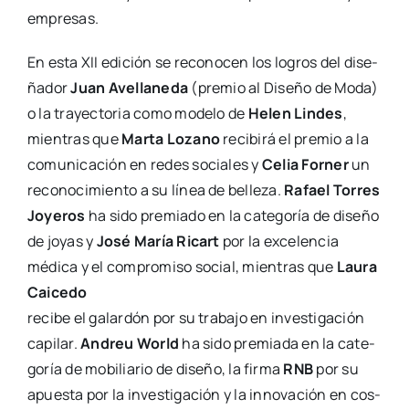
empre­sas.
En esta XII edi­ción se reco­no­cen los logros del dise­
ña­dor
Juan Ave­lla­ne­da
(pre­mio al Dise­ño de Moda)
o la tra­yec­to­ria como mode­lo de
Helen Lin­des
,
mien­tras que
Mar­ta Lozano
reci­bi­rá el pre­mio a la
comu­ni­ca­ción en redes socia­les y
Celia For­ner
un
reco­no­ci­mien­to a su línea de belle­za.
Rafael Torres
Joye­ros
ha sido pre­mia­do en la cate­go­ría de dise­ño
de joyas y
José María Ricart
por la exce­len­cia
médi­ca y el com­pro­mi­so social, mien­tras que
Lau­ra
Cai­ce­do
reci­be el galar­dón por su tra­ba­jo en inves­ti­ga­ción
capi­lar.
Andreu World
ha sido pre­mia­da en la cate­
go­ría de mobi­lia­rio de dise­ño, la fir­ma
RNB
por su
apues­ta por la inves­ti­ga­ción y la inno­va­ción en cos­