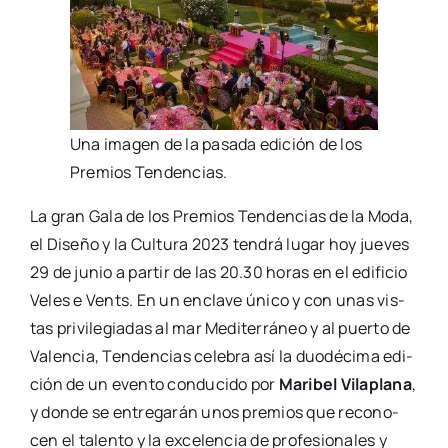
Una ima­gen de la pasa­da edi­ción de los
Pre­mios Ten­den­cias.
La gran Gala de los Pre­mios Ten­den­cias de la Moda,
el Dise­ño y la Cul­tu­ra 2023 ten­drá lugar hoy jue­ves
29 de junio a par­tir de las 20.30 horas en el edi­fi­cio
Veles e Vents. En un encla­ve úni­co y con unas vis­
tas pri­vi­le­gia­das al mar Medi­te­rrá­neo y al puer­to de
Valen­cia, Ten­den­cias cele­bra así la duo­dé­ci­ma edi­
ción de un even­to con­du­ci­do por
Mari­bel Vila­pla­na
,
y don­de se entre­ga­rán unos pre­mios que reco­no­
cen el talen­to y la exce­len­cia de pro­fe­sio­na­les y