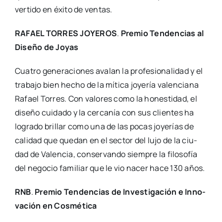
ver­ti­do en éxi­to de ven­tas.
RAFAEL TORRES JOYEROS
.
Pre­mio Ten­den­cias al
Dise­ño de Joyas
Cua­tro gene­ra­cio­nes ava­lan la pro­fe­sio­na­li­dad y el
tra­ba­jo bien hecho de la míti­ca joye­ría valen­cia­na
Rafael Torres. Con valo­res como la hones­ti­dad, el
dise­ño cui­da­do y la cer­ca­nía con sus clien­tes ha
logra­do bri­llar como una de las pocas joye­rías de
cali­dad que que­dan en el sec­tor del lujo de la ciu­
dad de Valen­cia, con­ser­van­do siem­pre la filo­so­fía
del nego­cio fami­liar que le vio nacer hace 130 años.
RNB
.
Pre­mio Ten­den­cias de Inves­ti­ga­ción e Inno­
va­ción en Cos­mé­ti­ca