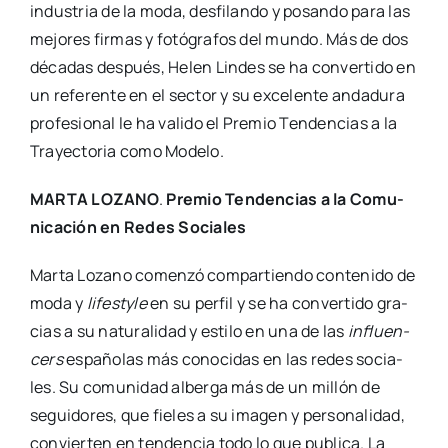
indus­tria de la moda, des­fi­lan­do y posan­do para las
mejo­res fir­mas y fotó­gra­fos del mun­do. Más de dos
déca­das des­pués, Helen Lin­des se ha con­ver­ti­do en
un refe­ren­te en el sec­tor y su exce­len­te anda­du­ra
pro­fe­sio­nal le ha vali­do el Pre­mio Ten­den­cias a la
Tra­yec­to­ria como Mode­lo.
MARTA LOZANO
.
Pre­mio Ten­den­cias a la Comu­
ni­ca­ción en Redes Socia­les
Mar­ta Lozano comen­zó com­par­tien­do con­te­ni­do de
moda y
lifesty­le
en su per­fil y se ha con­ver­ti­do gra­
cias a su natu­ra­li­dad y esti­lo en una de las
influen­
cers
espa­ño­las más cono­ci­das en las redes socia­
les. Su comu­ni­dad alber­ga más de un millón de
segui­do­res, que fie­les a su ima­gen y per­so­na­li­dad,
con­vier­ten en ten­den­cia todo lo que publi­ca. La