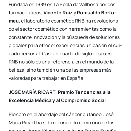
Fun­da­da en 1989 en La Pobla de Vall­bo­na por dos
far­ma­céu­ti­cos,
Vicen­te Ruiz
y
Romual­do Ber­to­
meu
, el labo­ra­to­rio cos­mé­ti­co RNB ha revo­lu­cio­na­
do el sec­tor cos­mé­ti­co con herra­mien­tas como la
cons­tan­te inno­va­ción y la bús­que­da de solu­cio­nes
glo­ba­les para ofre­cer expe­rien­cias úni­cas en el cui­
da­do per­so­nal. Casi un cuar­to de siglo des­pués,
RNB no sólo es una refe­ren­cia en el mun­do de la
belle­za, sino tam­bién una de las empre­sas más
valo­ra­das para tra­ba­jar en Espa­ña.
JOSÉ MARÍA RICART
.
Pre­mio Ten­den­cias a la
Exce­len­cia Médi­ca y al Com­pro­mi­so Social
Pio­ne­ro en el abor­da­je del cán­cer cutá­neo, José
María Ricart ha sido reco­no­ci­do como uno de los
mejo­res der­ma­tó­lo­gos del país por For­bes Espa­ña.