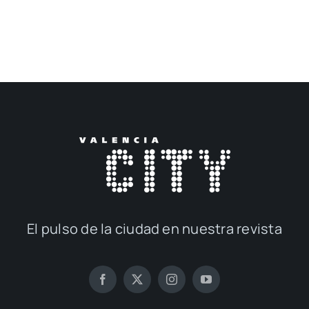
El pul­so de la ciu­dad en nues­tra revis­ta