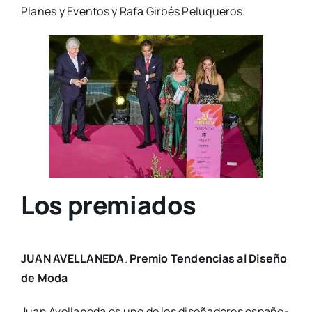
Pla­nes y Even­tos y Rafa Gir­bés Pelu­que­ros.
Los premiados
JUAN AVELLANEDA
.
Pre­mio Ten­den­cias al Dise­ño
de Moda
Juan Ave­lla­ne­da es uno de los dise­ña­do­res espa­ño­