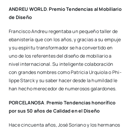
ANDREU WORLD
.
Pre­mio Ten­den­cias al Mobi­lia­rio
de Dise­ño
Fran­cis­co Andreu regen­ta­ba un peque­ño taller de
eba­nis­te­ría que con los años, y gra­cias a su empu­je
y su espí­ri­tu trans­for­ma­dor se ha con­ver­ti­do en
uno de los refe­ren­tes del dise­ño de mobi­lia­rio a
nivel inter­na­cio­nal. Su inte­li­gen­te cola­bo­ra­ción
con gran­des nom­bres como Patri­cia Urquio­la o Phi­
lip­pe Starck y su saber hacer des­de la humil­dad le
han hecho mere­ce­dor de nume­ro­sos galar­do­nes.
PORCELANOSA
.
Pre­mio Ten­den­cias hono­rí­fi­co
por sus 50 años de Cali­dad en el Dise­ño
Hace cin­cuen­ta años, José Soriano y los her­ma­nos