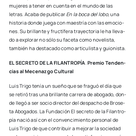
muje­res a tener en cuen­ta en el mun­do de las
letras. Aca­ba de publi­car
En la boca del lobo
, una
his­to­ria don­de jue­ga con maes­tría con las emo­cio­
nes. Su bri­llan­te y fruc­tí­fe­ra tra­yec­to­ria le ha lle­va­
do a explo­rar no sólo su face­ta como nove­lis­ta,
tam­bién ha des­ta­ca­do como arti­cu­lis­ta y guio­nis­ta.
EL SECRETO DE LA FILANTROPÍA
.
Pre­mio Ten­den­
cias al Mece­naz­go Cul­tu­ral
Luis Tri­go tenía un sue­ño que se fra­guó el día que
se reti­ró tras una bri­llan­te carre­ra de abo­ga­do, don­
de lle­gó a ser socio direc­tor del des­pa­cho de Bro­se­
ta Abo­ga­dos. La Fun­da­ción El secre­to de la Filan­tro­
pía nació así con el con­ven­ci­mien­to per­so­nal de
Luis Tri­go de que con­tri­buir a mejo­rar la socie­dad