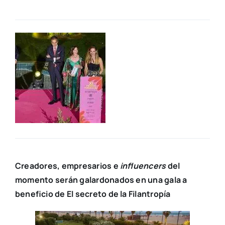
Crea­do­res, empre­sa­rios e
influen­cers
del
momen­to serán galar­do­na­dos en una gala a
bene­fi­cio de El secre­to de la Filan­tro­pía