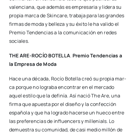
valen­cia­na, que ade­más es empre­sa­ria y lide­ra su
pro­pia mar­ca de Skin­ca­re, tra­ba­ja para las gran­des
fir­mas de moda y belle­za y su éxi­to le ha vali­do el
Pre­mio Ten­den­cias a la comu­ni­ca­ción en redes
socia­les.
THE ARE-ROCÍO BOTELLA
.
Pre­mio Ten­den­cias a
la Empre­sa de Moda
Hace una déca­da, Rocío Bote­lla creó su pro­pia mar­
ca por­que no logra­ba encon­trar en el mer­ca­do
aquel esti­lo que la defi­nía. Así nació The Are, una
fir­ma que apues­ta por el dise­ño y la con­fec­ción
espa­ño­la y que ha logra­do hacer­se un hue­co entre
las pre­fe­ren­cias de influen­cers y mille­nials. Lo
demues­tra su comu­ni­dad, de casi medio millón de