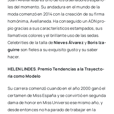
les del momen­to. Su anda­du­ra en el mun­do de la
moda comen­zó en 2014 con la crea­ción de su fir­ma
homó­ni­ma, Ave­lla­ne­da. Ha con­se­gui­do un ADN pro­
pio gra­cias a sus carac­te­rís­ti­cos estam­pa­dos, sus
lla­ma­ti­vos colo­res y el bri­llan­te uso de las sedas.
Cele­bri­ties de la talla de
Nie­ves Álva­rez
y
Boris Iza­
gui­rre
son fie­les a su exqui­si­to gus­to y su saber
hacer.
HELEN LINDES
.
Pre­mio Ten­den­cias a la Tra­yec­to­
ria como Mode­lo
Su carre­ra comen­zó cuan­do en el año 2000 ganó el
cer­ta­men de Miss Espa­ña y se con­vir­tió en segun­da
dama de honor en Miss Uni­ver­so ese mis­mo año, y
des­de enton­ces no ha para­do de tra­ba­jar en la