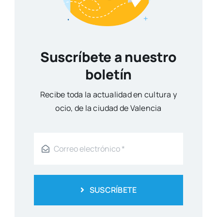
Suscríbete a nuestro
boletín
Reci­be toda la actua­li­dad en cul­tu­ra y
ocio, de la ciu­dad de Valen­cia
SUSCRÍBETE