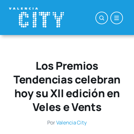
Saltar
al
contenido
Los Premios
Tendencias celebran
hoy su XII edición en
Veles e Vents
Por
Valen­cia City