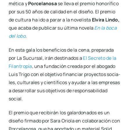
mé­ti­ca y
Por­ce­la­no­sa
se lle­va el pre­mio hono­rí­fi­co
por sus 50 años de cali­dad en el dise­ño. El pre­mio
de cul­tu­ra ha ido a parar a la nove­lis­ta
Elvi­ra Lin­do,
que aca­ba de publi­car su últi­ma nove­la
En la boca
del lobo
.
En esta gala los bene­fi­cios de la cena, pre­pa­ra­da
por La Sucur­sal, irán des­ti­na­dos a
El Secre­to de la
Filan­tro­pía
, una fun­da­ción crea­da por el abo­ga­do
Luis Tri­go con el obje­ti­vo finan­ciar pro­yec­tos socia­
les, cul­tu­ra­les y cien­tí­fi­cos y ayu­dar a las empre­sas
a desa­rro­llar sus obje­ti­vos de res­pon­sa­bi­li­dad
social.
El pre­mio que reci­bi­rán los galar­do­na­dos es un
dise­ño fir­ma­do por Sara Orio­la en cola­bo­ra­ción con
Por­ce­la­no­sa, que ha apor­ta­do un mate­rial Solid