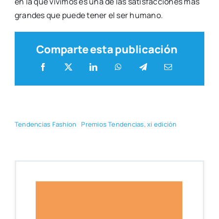
en la que vivi­mos es una de las satis­fac­cio­nes más
gran­des que pue­de tener el ser humano.
Comparte esta publicación
Ten­den­cias Fashion
Pre­mios Ten­den­cias
,
xi edi­ción