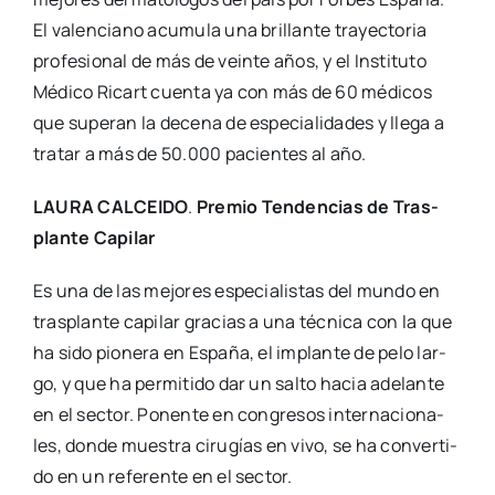
El valen­ciano acu­mu­la una bri­llan­te tra­yec­to­ria
pro­fe­sio­nal de más de vein­te años, y el Ins­ti­tu­to
Médi­co Ricart cuen­ta ya con más de 60 médi­cos
que supe­ran la dece­na de espe­cia­li­da­des y lle­ga a
tra­tar a más de 50.000 pacien­tes al año.
LAURA CALCEIDO
.
Pre­mio Ten­den­cias de Tras­
plan­te Capi­lar
Es una de las mejo­res espe­cia­lis­tas del mun­do en
tras­plan­te capi­lar gra­cias a una téc­ni­ca con la que
ha sido pio­ne­ra en Espa­ña, el implan­te de pelo lar­
go, y que ha per­mi­ti­do dar un sal­to hacia ade­lan­te
en el sec­tor. Ponen­te en con­gre­sos inter­na­cio­na­
les, don­de mues­tra ciru­gías en vivo, se ha con­ver­ti­
do en un refe­ren­te en el sec­tor.