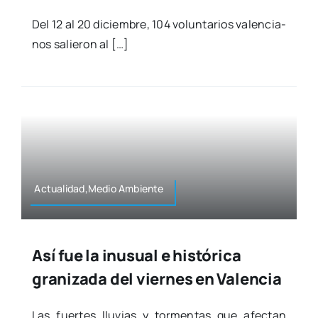
Del 12 al 20 diciem­bre, 104 volun­ta­rios valen­cia­
nos salie­ron al […]
Actualidad,Medio Ambien­te
Así fue la inusual e histórica
granizada del viernes en Valencia
Las fuer­tes llu­vias y tor­men­tas que afec­tan