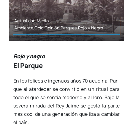
Actualidad,Medio
Ambiente,Ocio,Opinión,Parques,Rojo y Negro
Rojo y negro
El Parque
En los feli­ces e inge­nuos años 70 acu­dir al Par­
que al atar­de­cer se con­vir­tió en un ritual para
todo el que se sen­tía moderno y al loro. Bajo la
seve­ra mira­da del Rey Jai­me se ges­tó la par­te
más cool de una gene­ra­ción que iba a cam­biar
el país.