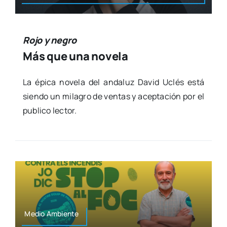
Rojo y negro
Más que una novela
La épi­ca nove­la del anda­luz David Uclés está
sien­do un mila­gro de ven­tas y acep­ta­ción por el
publi­co lec­tor.
Medio Ambien­te