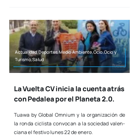
Actualidad,Deportes,Medio Ambiente,Ocio,Ocio y
Turismo,Salud
La Vuelta CV inicia la cuenta atrás
con Pedalea por el Planeta 2.0.
Tua­wa by Glo­bal Omni­um y la orga­ni­za­ción de
la ron­da ciclis­ta con­vo­can a la socie­dad valen­
cia­na el fes­ti­vo lunes 22 de enero.