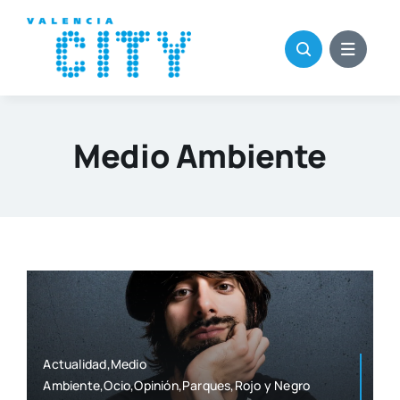
Saltar
al
contenido
Medio Ambiente
Actualidad,Medio
Ambiente,Ocio,Opinión,Parques,Rojo y Negro