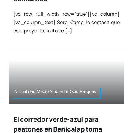
[vc_row full_width_row=“true”][vc_column]
[vc_column_text] Ser­gi Cam­pi­llo des­ta­ca que
este pro­yec­to, fru­to de […]
Actualidad,Medio Ambiente,Ocio,Parques
El corredor verde-azul para
peatones en Benicalap toma