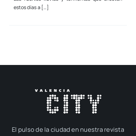
estos días a […]
El pul­so de la ciu­dad en nues­tra revis­ta