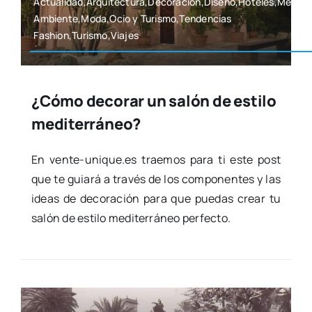
Actualidad,Arquitectura,Decoración,Diseño,Hoteles,Medio
Ambiente,Moda,Ocio y Turismo,Tendencias
Fashion,Turismo,Viajes
¿Cómo decorar un salón de estilo
mediterráneo?
En vente-unique.es trae­mos para ti este post
que te guia­rá a tra­vés de los com­po­nen­tes y las
ideas de deco­ra­ción para que pue­das crear tu
salón de esti­lo medi­te­rrá­neo per­fec­to.