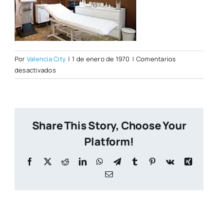
Por
Valencia City
|
1 de enero de 1970
|
Comentarios
en
desactivados
ridaura2.jpg
Share This Story, Choose Your
Platform!
Facebook
X
Reddit
LinkedIn
WhatsApp
Telegram
Tumblr
Pinterest
Vk
Xing
Correo
electrónico