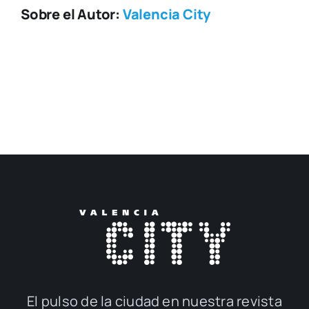
Sobre el Autor:
Valencia City
El pul­so de la ciu­dad en nues­tra revis­ta