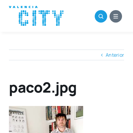
Saltar
al
contenido
Anterior
paco2.jpg