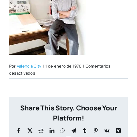
Por
Valencia City
|
1 de enero de 1970
|
Comentarios
en
desactivados
paco2.jpg
Share This Story, Choose Your
Platform!
Facebook
X
Reddit
LinkedIn
WhatsApp
Telegram
Tumblr
Pinterest
Vk
Xing