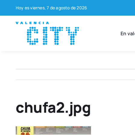
Saltar
Hoy es vier­nes, 7 de agos­to de 2026
al
contenido
En val
chufa2.jpg