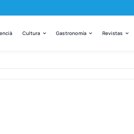
en­cià
Cul­tu­ra
Gas­tro­no­mía
Revis­tas