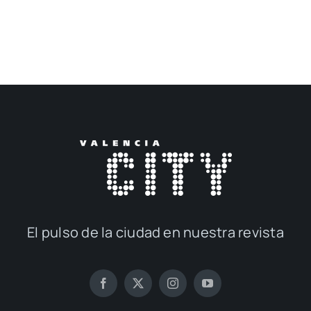
El pul­so de la ciu­dad en nues­tra revis­ta