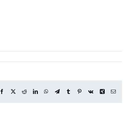
Facebook
X
Reddit
LinkedIn
WhatsApp
Telegram
Tumblr
Pinterest
Vk
Xing
Correo
electrónico