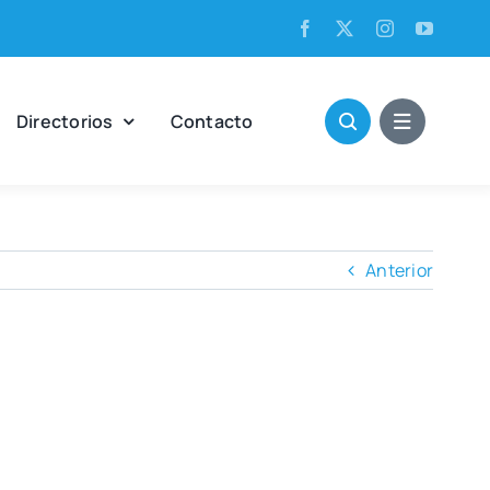
Direc­to­rios
Con­tac­to
Anterior