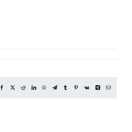
Facebook
X
Reddit
LinkedIn
WhatsApp
Telegram
Tumblr
Pinterest
Vk
Xing
Correo
electrónico