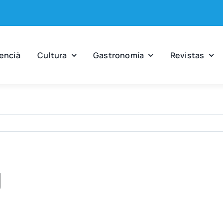
en­cià
Cul­tu­ra
Gas­tro­no­mía
Revis­tas
g