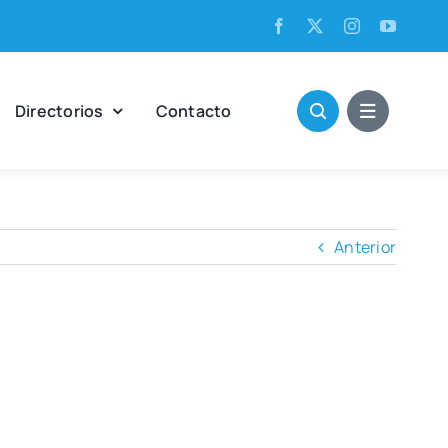
Direc­to­rios
Con­tac­to
Anterior