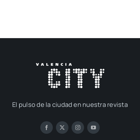
El pul­so de la ciu­dad en nues­tra revis­ta