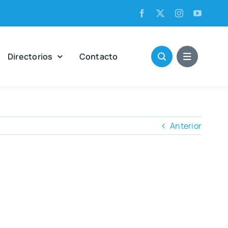
Direc­to­rios
Con­tac­to
Anterior