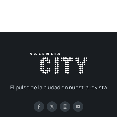
El pul­so de la ciu­dad en nues­tra revis­ta