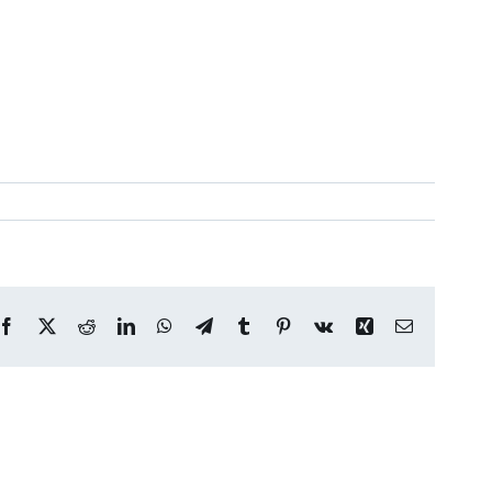
Facebook
X
Reddit
LinkedIn
WhatsApp
Telegram
Tumblr
Pinterest
Vk
Xing
Correo
electrónico