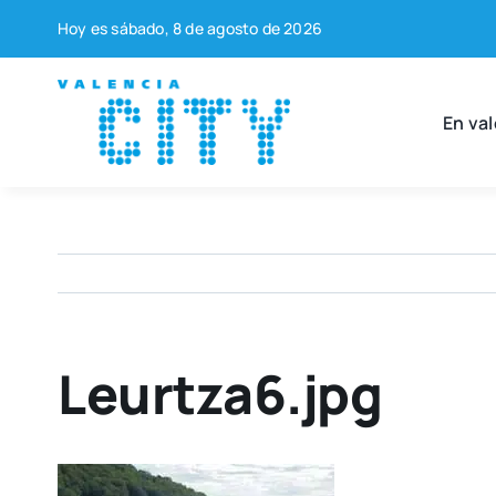
Saltar
Hoy es sába­do, 8 de agos­to de 2026
al
contenido
En val
Leurtza6.jpg