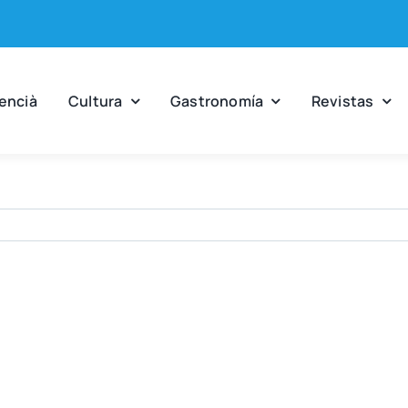
en­cià
Cul­tu­ra
Gas­tro­no­mía
Revis­tas