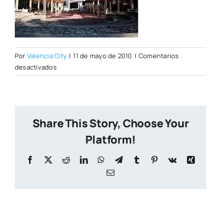
Por
Valencia City
|
11 de mayo de 2010
|
Comentarios
en
desactivados
salto_novia_cuerpo.jpg
Share This Story, Choose Your
Platform!
Facebook
X
Reddit
LinkedIn
WhatsApp
Telegram
Tumblr
Pinterest
Vk
Xing
Correo
electrónico