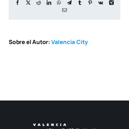
Facebook
X
Reddit
LinkedIn
WhatsApp
Telegram
Tumblr
Pinterest
Vk
Xing
Correo
electrónico
Sobre el Autor:
Valencia City