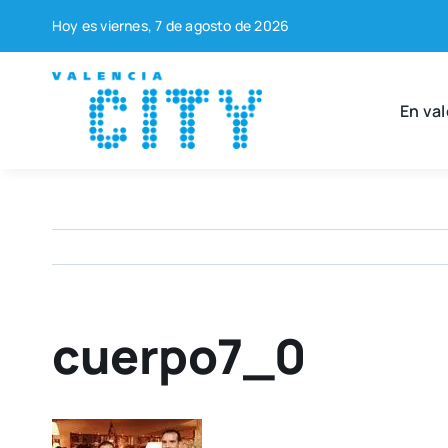
Saltar
Hoy es vier­nes, 7 de agos­to de 2026
al
contenido
En val
cuerpo7_0