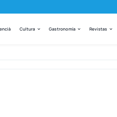
en­cià
Cul­tu­ra
Gas­tro­no­mía
Revis­tas