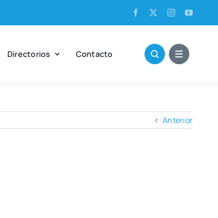
Direc­to­rios
Con­tac­to
Anterior