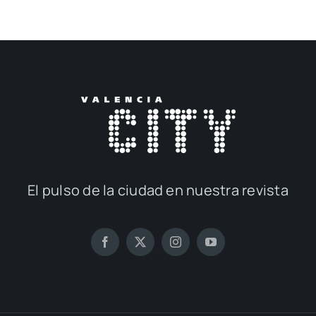
El pul­so de la ciu­dad en nues­tra revis­ta