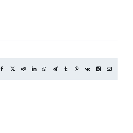
Facebook
X
Reddit
LinkedIn
WhatsApp
Telegram
Tumblr
Pinterest
Vk
Xing
Correo
electrónico