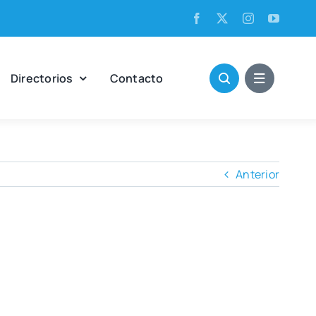
Direc­to­rios
Con­tac­to
Anterior