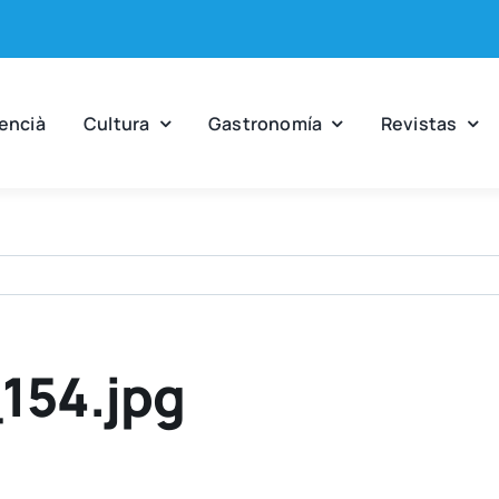
en­cià
Cul­tu­ra
Gas­tro­no­mía
Revis­tas
154.jpg