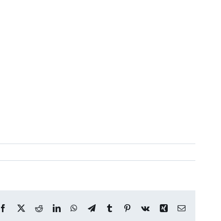
Facebook
X
Reddit
LinkedIn
WhatsApp
Telegram
Tumblr
Pinterest
Vk
Xing
Correo
electrónico