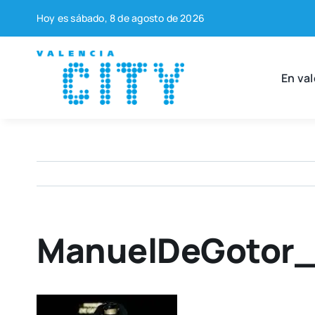
Saltar
Hoy es sába­do, 8 de agos­to de 2026
al
contenido
En val
ManuelDeGotor_