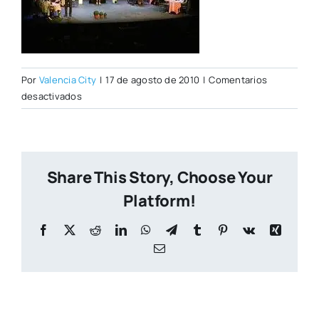
Por
Valencia City
|
17 de agosto de 2010
|
Comentarios
en
desactivados
126.jpg
Share This Story, Choose Your
Platform!
Facebook
X
Reddit
LinkedIn
WhatsApp
Telegram
Tumblr
Pinterest
Vk
Xing
Correo
electrónico