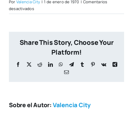
Por
Valencia City
|
1 de enero de 1970
|
Comentarios
en
desactivados
ccvinostorres.jpg
Share This Story, Choose Your
Platform!
Facebook
X
Reddit
LinkedIn
WhatsApp
Telegram
Tumblr
Pinterest
Vk
Xing
Correo
electrónico
Sobre el Autor:
Valencia City