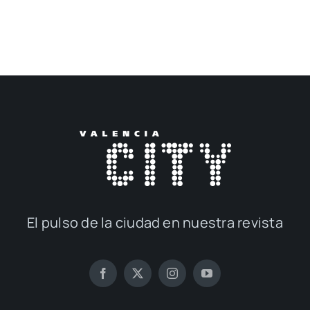
El pul­so de la ciu­dad en nues­tra revis­ta