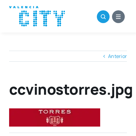
Saltar
al
contenido
Anterior
ccvinostorres.jpg