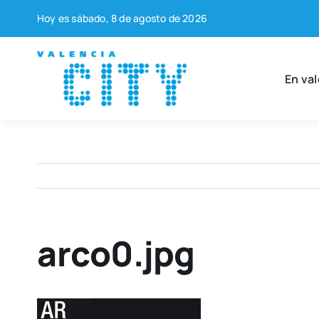
Saltar
Hoy es sába­do, 8 de agos­to de 2026
al
contenido
En val
arco0.jpg