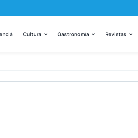
en­cià
Cul­tu­ra
Gas­tro­no­mía
Revis­tas