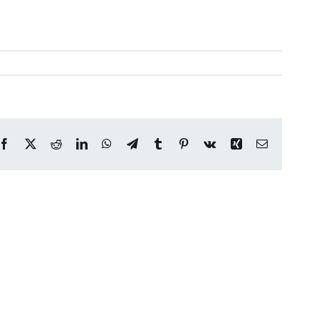
Facebook
X
Reddit
LinkedIn
WhatsApp
Telegram
Tumblr
Pinterest
Vk
Xing
Correo
electrónico