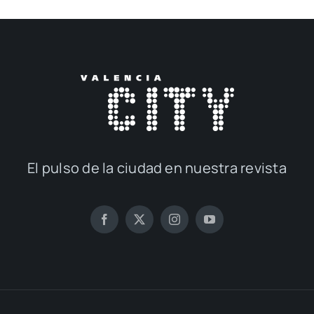
El pul­so de la ciu­dad en nues­tra revis­ta