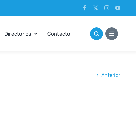
Direc­to­rios
Con­tac­to
Anterior