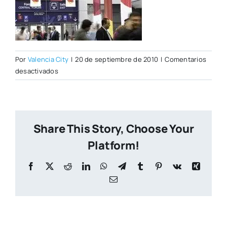
Por
Valencia City
|
20 de septiembre de 2010
|
Comentarios
en
desactivados
feria-
habitat1.jpg
Share This Story, Choose Your
Platform!
Facebook
X
Reddit
LinkedIn
WhatsApp
Telegram
Tumblr
Pinterest
Vk
Xing
Correo
electrónico