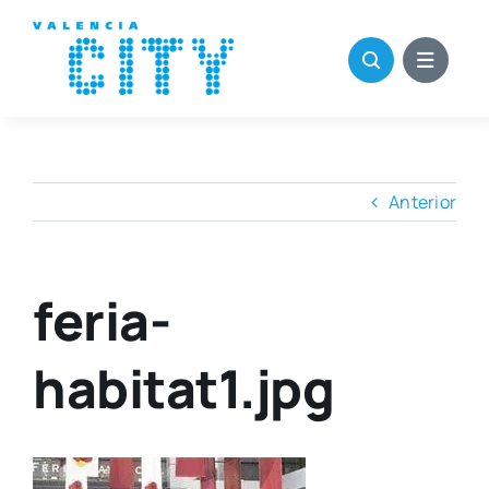
Saltar
al
contenido
Anterior
feria-
habitat1.jpg