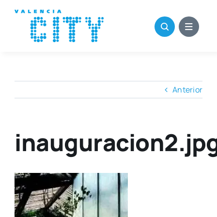
Saltar
al
contenido
Anterior
inauguracion2.jp