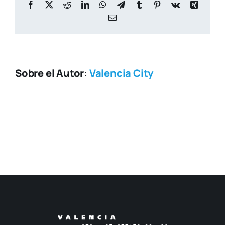
Facebook
X
Reddit
LinkedIn
WhatsApp
Telegram
Tumblr
Pinterest
Vk
Xing
Correo
electrónico
Sobre el Autor:
Valencia City