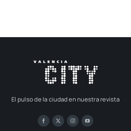
El pul­so de la ciu­dad en nues­tra revis­ta