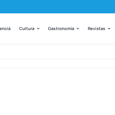
en­cià
Cul­tu­ra
Gas­tro­no­mía
Revis­tas