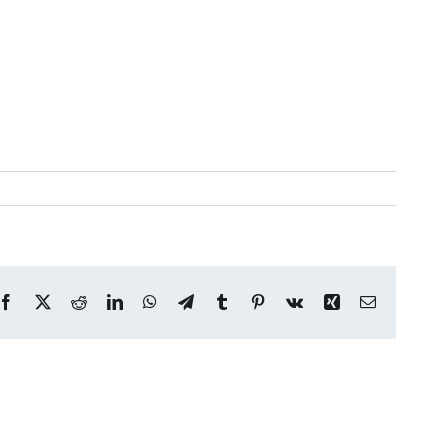
Facebook
X
Reddit
LinkedIn
WhatsApp
Telegram
Tumblr
Pinterest
Vk
Xing
Correo
electrónico