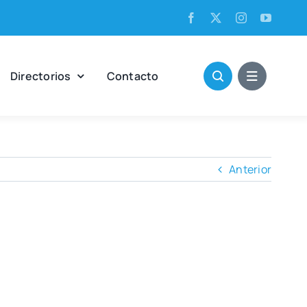
Direc­to­rios
Con­tac­to
Anterior