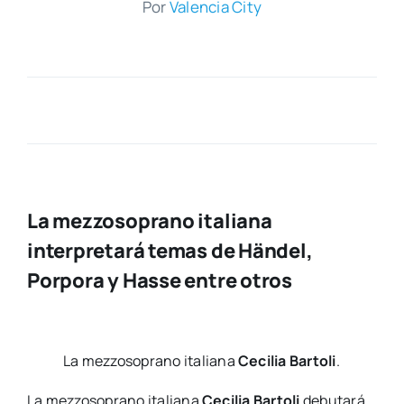
Por
Valen­cia City
La mezzosoprano italiana
interpretará temas de Händel,
Porpora y Hasse entre otros
La mez­zo­so­prano ita­lia­na
Ceci­lia Bar­to­li
.
La mez­zo­so­prano ita­lia­na
Ceci­lia Bar­to­li
debu­ta­rá