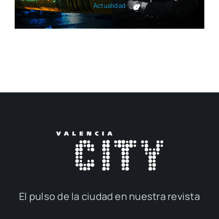
Actua­li­dad
El pul­so de la ciu­dad en nues­tra revis­ta