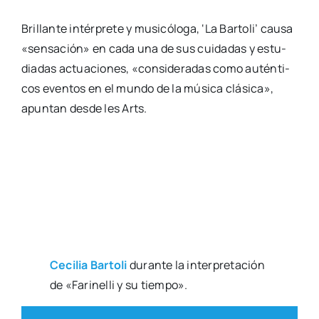
Bri­llan­te intér­pre­te y musi­có­lo­ga, ‘La Bar­to­li’ cau­sa
«sen­sa­ción» en cada una de sus cui­da­das y estu­
dia­das actua­cio­nes, «con­si­de­ra­das como autén­ti­
cos even­tos en el mun­do de la músi­ca clá­si­ca»,
apun­tan des­de les Arts.
Ceci­lia Bar­to­li
duran­te la inter­pre­ta­ción
de «Fari­ne­lli y su tiem­po».