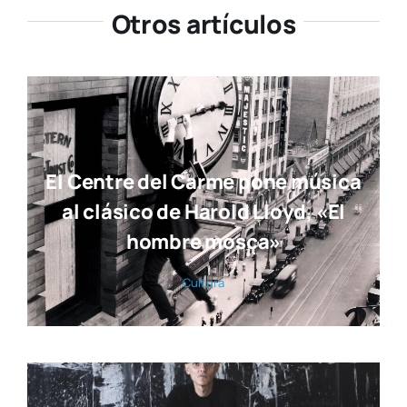
Otros artículos
El Centre del Carme pone música
al clásico de Harold Lloyd, «El
hombre mosca»
Cul­tu­ra