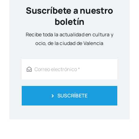
Suscríbete a nuestro
boletín
Reci­be toda la actua­li­dad en cul­tu­ra y
ocio, de la ciu­dad de Valen­cia
SUSCRÍBETE