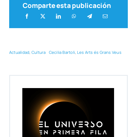
Comparte esta publicación
Actua­li­dad
,
Cul­tu­ra
Ceci­lia Bar­to­li
,
Les Arts és Grans Veus