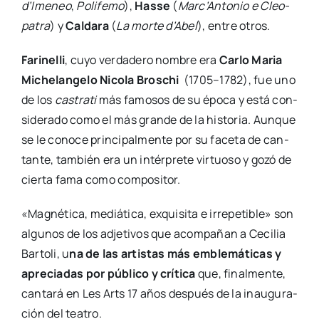
d’Imeneo
,
Poli­fe­mo
),
Has­se
(
Marc’Antonio e Cleo­
pa­tra
) y
Cal­da­ra
(
La mor­te d’Abel
), entre otros.
Fari­ne­lli
, cuyo ver­da­de­ro nom­bre era
Car­lo Maria
Miche­lan­ge­lo Nico­la Bros­chi
(1705–1782), fue uno
de los
cas­tra­ti
más famo­sos de su épo­ca y está con­
si­de­ra­do como el más gran­de de la his­to­ria. Aun­que
se le cono­ce prin­ci­pal­men­te por su face­ta de can­
tan­te, tam­bién era un intér­pre­te vir­tuo­so y gozó de
cier­ta fama como com­po­si­tor.
«Mag­né­ti­ca, mediá­ti­ca, exqui­si­ta e irre­pe­ti­ble» son
algu­nos de los adje­ti­vos que acom­pa­ñan a Ceci­lia
Bar­to­li, u
na de las artis­tas más emble­má­ti­cas y
apre­cia­das por públi­co y crí­ti­ca
que, final­men­te,
can­ta­rá en Les Arts 17 años des­pués de la inau­gu­ra­
ción del tea­tro.