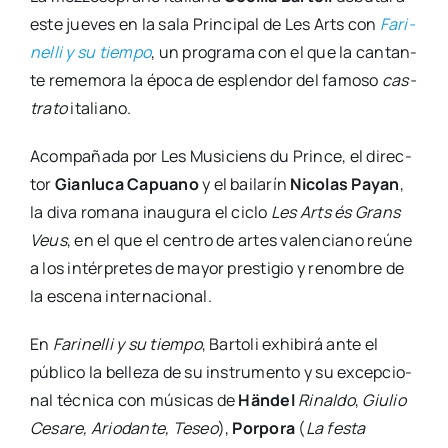
este jue­ves en la sala Prin­ci­pal de Les Arts con
Fari­
ne­lli y su tiem­po
, un pro­gra­ma con el que la can­tan­
te reme­mo­ra la épo­ca de esplen­dor del famo­so
cas­
tra­to
ita­liano.
Acom­pa­ña­da por Les Musi­ciens du Prin­ce, el direc­
tor
Gian­lu­ca Capuano
y el bai­la­rín
Nico­las Payan
,
la diva roma­na inau­gu­ra el ciclo
Les Arts és Grans
Veus
, en el que el cen­tro de artes valen­ciano reúne
a los intér­pre­tes de mayor pres­ti­gio y renom­bre de
la esce­na inter­na­cio­nal.
En
Fari­ne­lli y su tiem­po
, Bar­to­li exhi­bi­rá ante el
públi­co la belle­za de su ins­tru­men­to y su excep­cio­
nal téc­ni­ca con músi­cas de
Hän­del
Rinal­do
,
Giu­lio
Cesa­re, Ario­dan­te, Teseo
),
Por­po­ra
(
La fes­ta