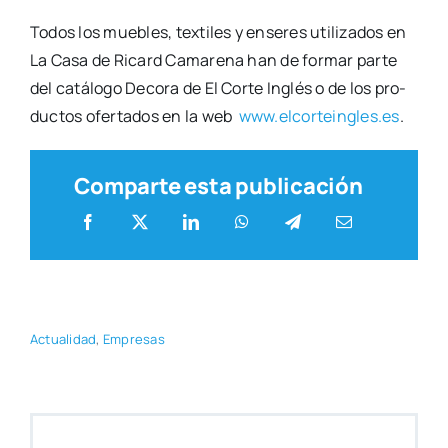
Todos los mue­bles, tex­ti­les y ense­res uti­li­za­dos en
La Casa de Ricard Cama­re­na han de for­mar par­te
del catá­lo­go Deco­ra de El Cor­te Inglés o de los pro­
duc­tos ofer­ta­dos en la web
www.elcorteingles.es
.
Comparte esta publicación
Actua­li­dad
,
Empre­sas