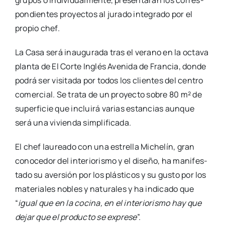
gru­pos o indi­vi­dual­men­te, pre­sen­ta­rán los corres­
pon­dien­tes pro­yec­tos al jura­do inte­gra­do por el
pro­pio chef.
La Casa será inau­gu­ra­da tras el verano en la octa­va
plan­ta de El Cor­te Inglés Ave­ni­da de Fran­cia, don­de
podrá ser visi­ta­da por todos los clien­tes del cen­tro
comer­cial. Se tra­ta de un pro­yec­to sobre 80 m² de
super­fi­cie que inclui­rá varias estan­cias aun­que
será una vivien­da sim­pli­fi­ca­da.
El chef lau­rea­do con una estre­lla Miche­lín, gran
cono­ce­dor del inte­rio­ris­mo y el dise­ño, ha mani­fes­
ta­do su aver­sión por los plás­ti­cos y su gus­to por los
mate­ria­les nobles y natu­ra­les y ha indi­ca­do que
“
igual que en la coci­na, en el inte­rio­ris­mo hay que
dejar que el pro­duc­to se expre­se
”.