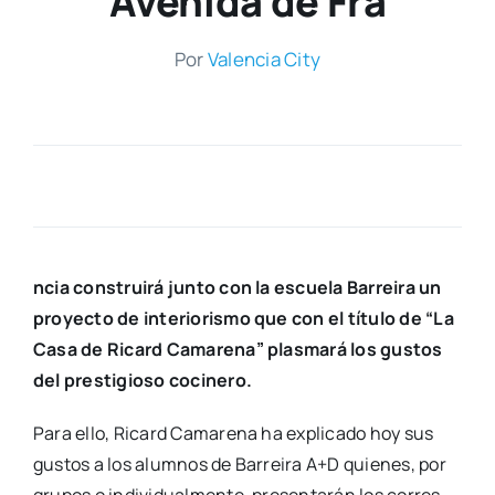
Avenida de Fra
Por
Valen­cia City
ncia cons­trui­rá jun­to con la escue­la Barrei­ra un
pro­yec­to de inte­rio­ris­mo que con el títu­lo de “La
Casa de Ricard Cama­re­na” plas­ma­rá los gus­tos
del pres­ti­gio­so coci­ne­ro.
Para ello, Ricard Cama­re­na ha expli­ca­do hoy sus
gus­tos a los alum­nos de Barrei­ra A+D quie­nes, por