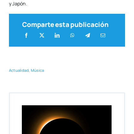
y Japón.
Comparte esta publicación
Actua­li­dad
,
Músi­ca