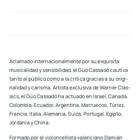
Acla­ma­do inter­na­cio­nal­men­te por su exqui­si­ta
musi­ca­li­dad y sen­si­bi­li­dad, el Dúo Cas­sa­dó cau­ti­va
tan­to al pú­bli­co como a la crí­ti­ca gra­cias a su ori­gi­
na­li­dad y caris­ma. Artis­ta exclu­si­va de War­ner Clas­
sics, el Dúo Cas­sa­dó ha actua­do en Israel, Cana­dá,
Colom­bia, Ecua­dor, Argen­ti­na, Marrue­cos, Tú­nez,
Fran­cia, Ita­lia, Ale­ma­nia, Sui­za, Por­tu­gal, Egip­to,
Jor­da­nia y Chi­na.
For­ma­do por el vio­lon­ce­llis­ta valen­ciano Damián