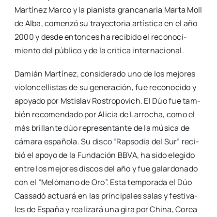
Mar­tí­nez Mar­co y la pia­nis­ta gran­ca­na­ria Mar­ta Moll
de Alba, comen­zó su tra­yec­to­ria artís­ti­ca en el año
2000 y des­de enton­ces ha reci­bi­do el reco­no­ci­
mien­to del pú­bli­co y de la crí­ti­ca inter­na­cio­nal.
Damián Mar­tí­nez, con­si­de­ra­do uno de los mejo­res
vio­lon­ce­llis­tas de su gene­ra­ción, fue reco­no­ci­do y
apo­ya­do por Mstis­lav Ros­tro­po­vich. El Dúo fue tam­
bién reco­men­da­do por Ali­cia de Larro­cha, como el
más bri­llan­te dúo repre­sen­tan­te de la mú­si­ca de
cá­ma­ra espa­ño­la. Su dis­co “Rap­so­dia del Sur” reci­
bió el apo­yo de la Fun­da­ción BBVA, ha sido ele­gi­do
entre los mejo­res dis­cos del año y fue galar­do­na­do
con el “Meló­mano de Oro”. Esta tem­po­ra­da el Dúo
Cas­sa­dó actua­rá en las prin­ci­pa­les salas y fes­ti­va­
les de Espa­ña y rea­li­za­rá una gira por Chi­na, Corea