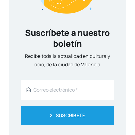
Suscríbete a nuestro
boletín
Reci­be toda la actua­li­dad en cul­tu­ra y
ocio, de la ciu­dad de Valen­cia
SUSCRÍBETE