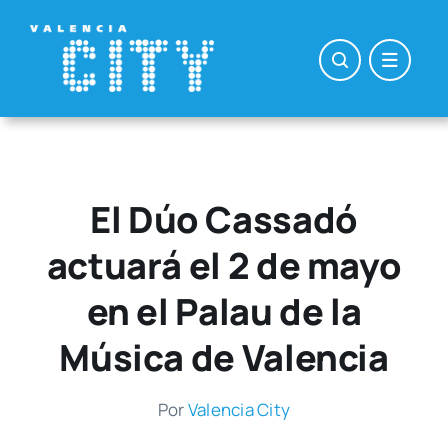
Saltar
al
contenido
El Dúo Cassadó
actuará el 2 de mayo
en el Palau de la
Música de Valencia
Por
Valen­cia City