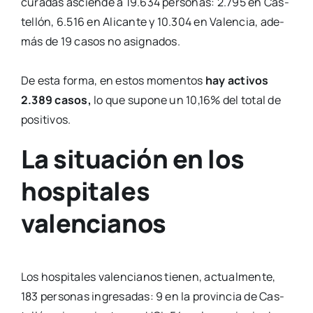
cura­das ascien­de a 19.634 per­so­nas: 2.795 en Cas­
te­llón, 6.516 en Ali­can­te y 10.304 en Valen­cia, ade­
más de 19 casos no asig­na­dos.
De esta for­ma, en estos momen­tos
hay acti­vos
2.389 casos,
lo que supo­ne un 10,16% del total de
posi­ti­vos.
La situación en los
hospitales
valencianos
Los hos­pi­ta­les valen­cia­nos tie­nen, actual­men­te,
183 per­so­nas ingre­sa­das: 9 en la pro­vin­cia de Cas­