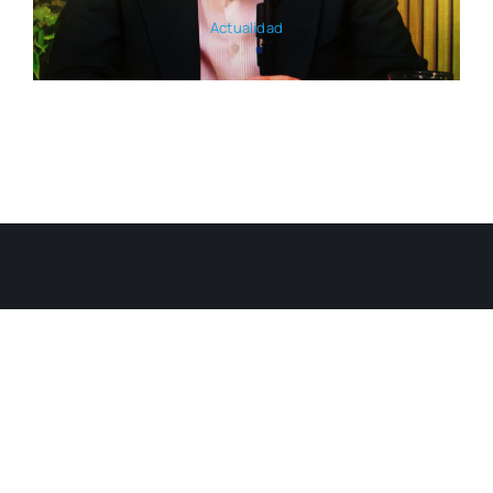
Actua­li­dad
El pul­so de la ciu­dad en nues­tra revis­ta