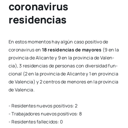
coronavirus
residencias
En estos momen­tos hay algún caso posi­ti­vo de
coro­na­vi­rus en
18 resi­den­cias de mayo­res
(9 en la
pro­vin­cia de Ali­can­te y 9 en la pro­vin­cia de Valen­
cia), 3 resi­den­cias de per­so­nas con diver­si­dad fun­
cio­nal (2 en la pro­vin­cia de Ali­can­te y 1 en pro­vin­cia
de Valen­cia) y 2 cen­tros de meno­res en la pro­vin­cia
de Valen­cia.
- Resi­den­tes nue­vos posi­ti­vos: 2
- Tra­ba­ja­do­res nue­vos posi­ti­vos: 8
- Resi­den­tes falle­ci­dos: 0