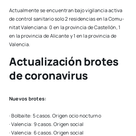
Actual­men­te se encuen­tran bajo vigi­lan­cia acti­va
de con­trol sani­ta­rio solo 2 resi­den­cias en la Comu­
ni­tat Valen­cia­na: 0 en la pro­vin­cia de Cas­te­llón, 1
en la pro­vin­cia de Ali­can­te y 1 en la pro­vin­cia de
Valen­cia.
Actualización brotes
de coronavirus
Nue­vos bro­tes:
· Bol­bai­te: 5 casos. Ori­gen ocio noc­turno
· Valen­cia: 9 casos. Ori­gen social
· Valen­cia: 6 casos. Ori­gen social