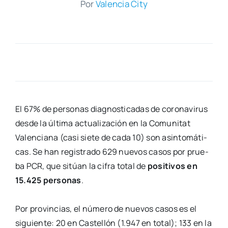
Por
Valen­cia City
El 67% de per­so­nas diag­nos­ti­ca­das de coro­na­vi­rus
des­de la últi­ma actua­li­za­ción en la Comu­ni­tat
Valen­cia­na (casi sie­te de cada 10) son asin­to­má­ti­
cas. Se han regis­tra­do 629 nue­vos casos por prue­
ba PCR, que sitúan la cifra total de
posi­ti­vos en
15.425 per­so­nas
.
Por pro­vin­cias, el núme­ro de nue­vos casos es el
siguien­te: 20 en Cas­te­llón (1.947 en total); 133 en la