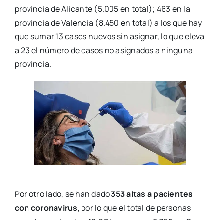
pro­vin­cia de Ali­can­te (5.005 en total); 463 en la
pro­vin­cia de Valen­cia (8.450 en total) a los que hay
que sumar 13 casos nue­vos sin asig­nar, lo que ele­va
a 23 el núme­ro de casos no asig­na­dos a nin­gu­na
pro­vin­cia.
Por otro lado, se han dado
353 altas a pacien­tes
con coro­na­vi­rus
, por lo que el total de per­so­nas