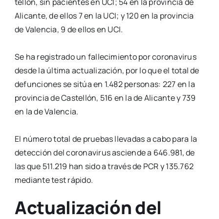
te­llón, sin pacien­tes en UCI; 54 en la pro­vin­cia de
Ali­can­te, de ellos 7 en la UCI; y 120 en la pro­vin­cia
de Valen­cia, 9 de ellos en UCI.
Se ha regis­tra­do un falle­ci­mien­to por coro­na­vi­rus
des­de la últi­ma actua­li­za­ción, por lo que el total de
defun­cio­nes se sitúa en 1.482 per­so­nas: 227 en la
pro­vin­cia de Cas­te­llón, 516 en la de Ali­can­te y 739
en la de Valen­cia.
El núme­ro total de prue­bas lle­va­das a cabo para la
detec­ción del coro­na­vi­rus ascien­de a 646.981, de
las que 511.219 han sido a tra­vés de PCR y 135.762
median­te test rápi­do.
Actualización del