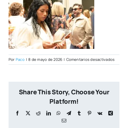
en
Por
Paco
|
8 de mayo de 2026
|
Comentarios desactivados
Open
Day
07–
05-
Share This Story, Choose Your
2026–
100
Platform!
Facebook
X
Reddit
LinkedIn
WhatsApp
Telegram
Tumblr
Pinterest
Vk
Xing
Correo
electrónico