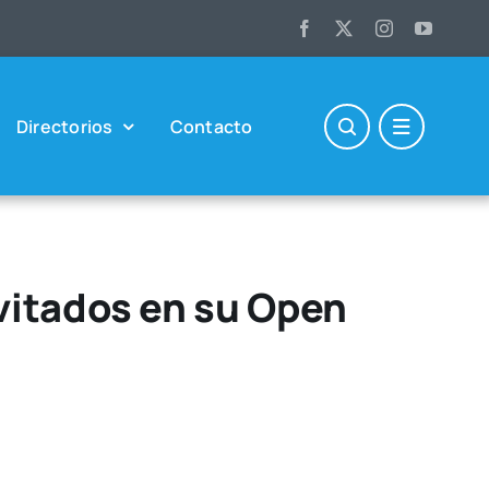
Direc­to­rios
Con­tac­to
nvitados en su Open