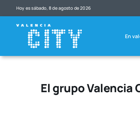
Saltar
Hoy es sába­do, 8 de agos­to de 2026
al
contenido
En val
El grupo Valencia 