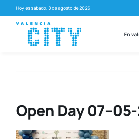
Saltar
Hoy es sába­do, 8 de agos­to de 2026
al
contenido
En val
Open Day 07–05