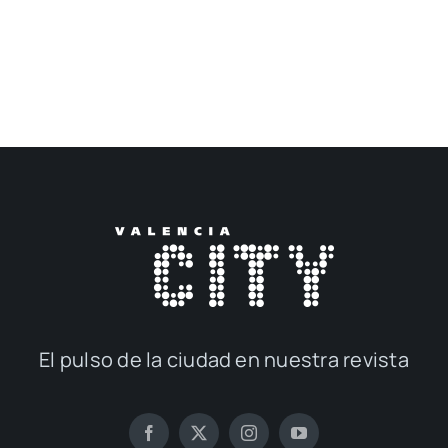
El pul­so de la ciu­dad en nues­tra revis­ta