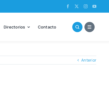
Direc­to­rios
Con­tac­to
Anterior