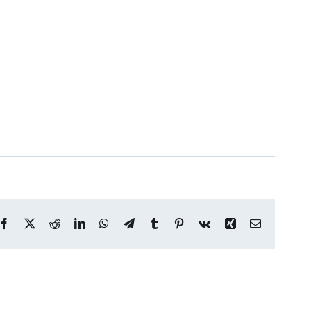
Facebook
X
Reddit
LinkedIn
WhatsApp
Telegram
Tumblr
Pinterest
Vk
Xing
Correo
electrónico