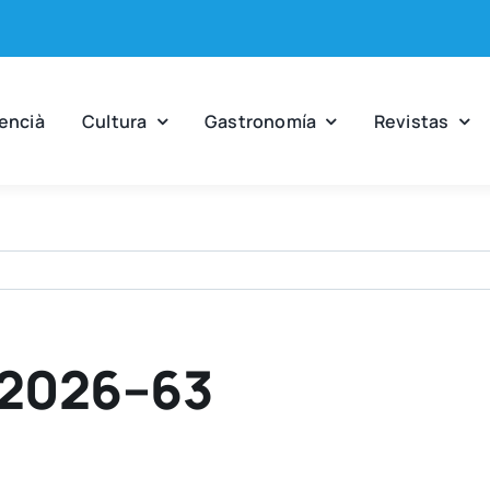
en­cià
Cul­tu­ra
Gas­tro­no­mía
Revis­tas
-2026–63