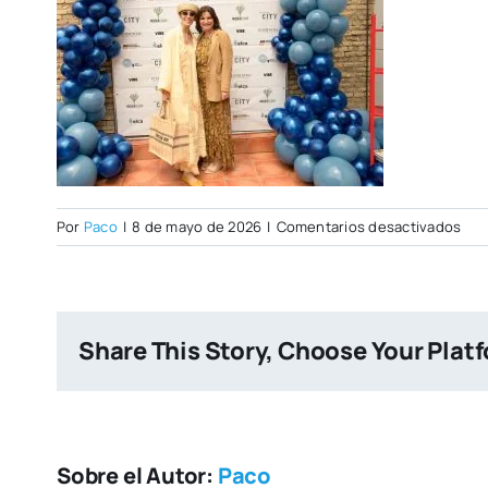
en
Por
Paco
|
8 de mayo de 2026
|
Comentarios desactivados
Ope
Day
07–
05-
Share This Story, Choose Your Plat
202
63
Sobre el Autor:
Paco