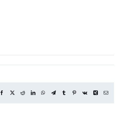
Facebook
X
Reddit
LinkedIn
WhatsApp
Telegram
Tumblr
Pinterest
Vk
Xing
Correo
electrónico