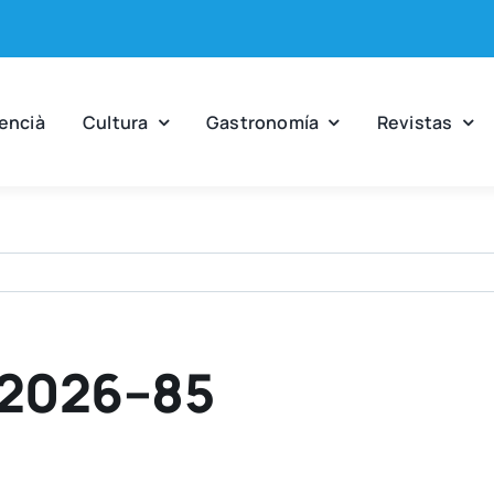
en­cià
Cul­tu­ra
Gas­tro­no­mía
Revis­tas
-2026–85