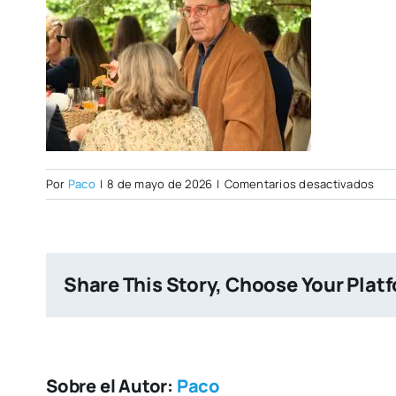
en
Por
Paco
|
8 de mayo de 2026
|
Comentarios desactivados
Ope
Day
07–
05-
Share This Story, Choose Your Plat
202
85
Sobre el Autor:
Paco