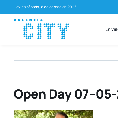
Saltar
Hoy es sába­do, 8 de agos­to de 2026
al
contenido
En val
Open Day 07–05