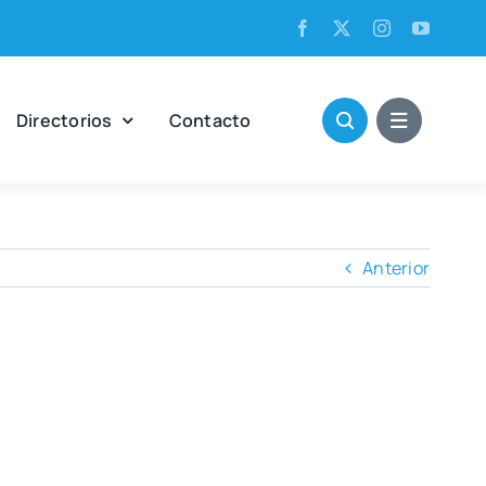
Direc­to­rios
Con­tac­to
Anterior