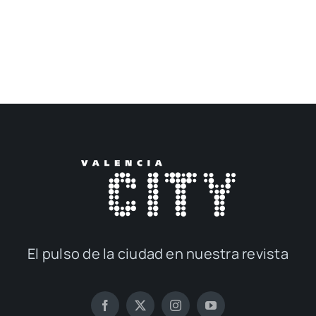
El pul­so de la ciu­dad en nues­tra revis­ta