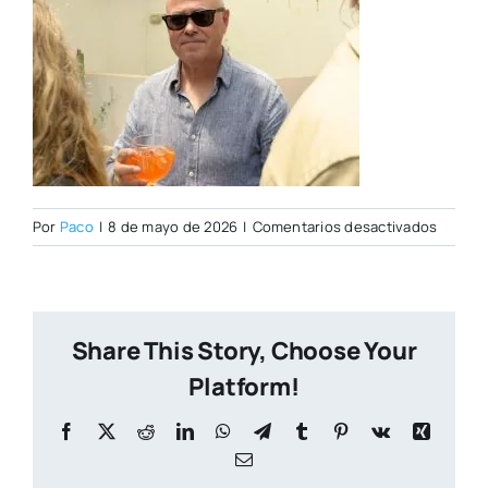
en
Por
Paco
|
8 de mayo de 2026
|
Comentarios desactivados
Open
Day
07–
05-
Share This Story, Choose Your
2026–
125
Platform!
Facebook
X
Reddit
LinkedIn
WhatsApp
Telegram
Tumblr
Pinterest
Vk
Xing
Correo
electrónico