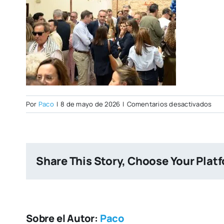
en
Por
Paco
|
8 de mayo de 2026
|
Comentarios desactivados
Ope
Day
07–
05-
Share This Story, Choose Your Plat
202
159
Sobre el Autor:
Paco