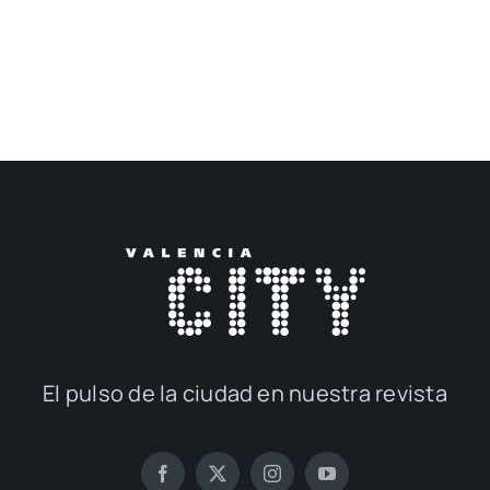
El pul­so de la ciu­dad en nues­tra revis­ta