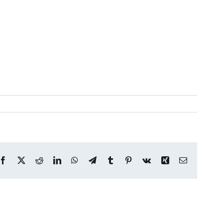
Facebook
X
Reddit
LinkedIn
WhatsApp
Telegram
Tumblr
Pinterest
Vk
Xing
Correo
electrónico