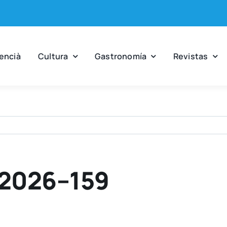
en­cià
Cul­tu­ra
Gas­tro­no­mía
Revis­tas
-2026–159