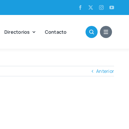
Direc­to­rios
Con­tac­to
Anterior