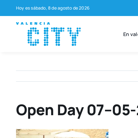
Saltar
Hoy es sába­do, 8 de agos­to de 2026
al
contenido
En val
Open Day 07–05