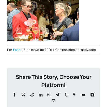
en
Por
Paco
|
8 de mayo de 2026
|
Comentarios desactivados
Open
Day
07–
05-
Share This Story, Choose Your
2026–
14
Platform!
Facebook
X
Reddit
LinkedIn
WhatsApp
Telegram
Tumblr
Pinterest
Vk
Xing
Correo
electrónico