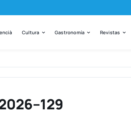
en­cià
Cul­tu­ra
Gas­tro­no­mía
Revis­tas
-2026–129