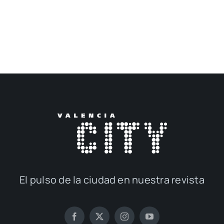
El pul­so de la ciu­dad en nues­tra revis­ta