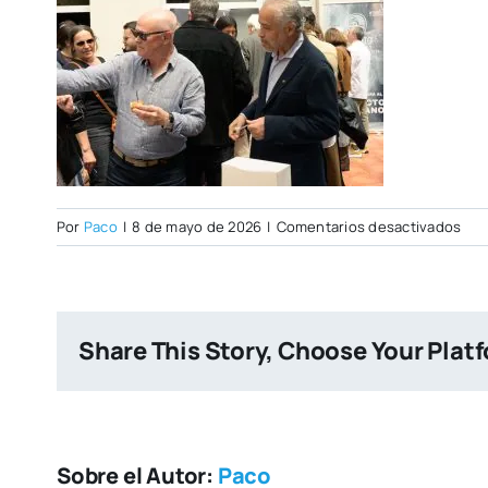
en
Por
Paco
|
8 de mayo de 2026
|
Comentarios desactivados
Ope
Day
07–
05-
Share This Story, Choose Your Plat
202
129
Sobre el Autor:
Paco