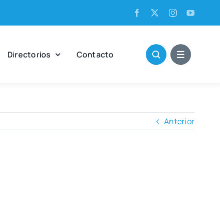
Direc­to­rios
Con­tac­to
Anterior