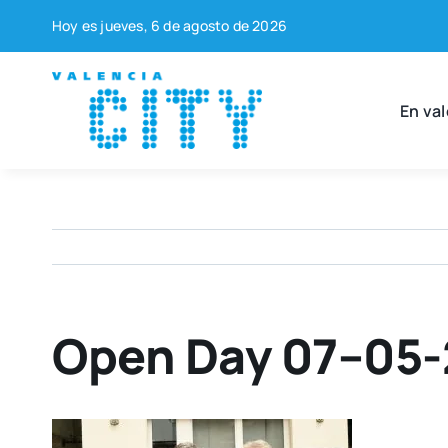
Saltar
Hoy es jue­ves, 6 de agos­to de 2026
al
contenido
En val
Open Day 07–05