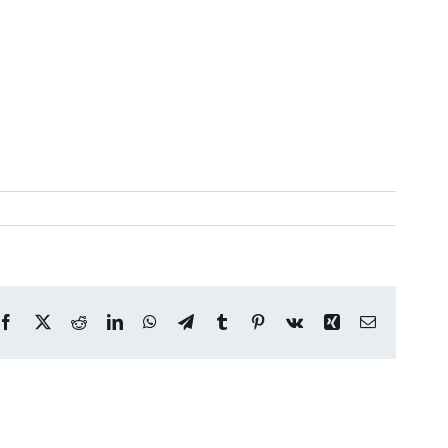
Facebook
X
Reddit
LinkedIn
WhatsApp
Telegram
Tumblr
Pinterest
Vk
Xing
Correo
electrónico