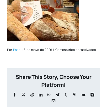
en
Por
Paco
|
8 de mayo de 2026
|
Comentarios desactivados
Open
Day
07–
05-
Share This Story, Choose Your
2026–
136
Platform!
Facebook
X
Reddit
LinkedIn
WhatsApp
Telegram
Tumblr
Pinterest
Vk
Xing
Correo
electrónico