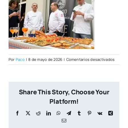
en
Por
Paco
|
8 de mayo de 2026
|
Comentarios desactivados
Open
Day
07–
05-
Share This Story, Choose Your
2026–
17
Platform!
Facebook
X
Reddit
LinkedIn
WhatsApp
Telegram
Tumblr
Pinterest
Vk
Xing
Correo
electrónico