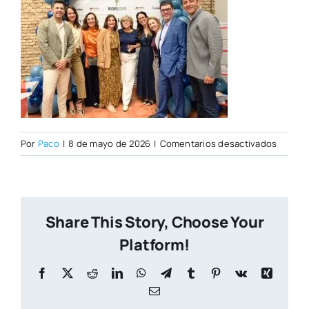
en
Por
Paco
|
8 de mayo de 2026
|
Comentarios desactivados
Open
Day
07–
05-
Share This Story, Choose Your
2026–
43
Platform!
Facebook
X
Reddit
LinkedIn
WhatsApp
Telegram
Tumblr
Pinterest
Vk
Xing
Correo
electrónico