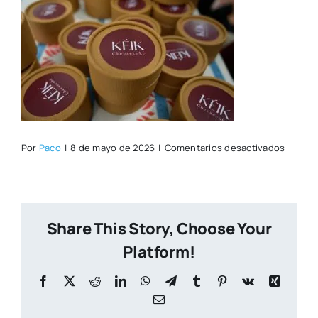
en
Por
Paco
|
8 de mayo de 2026
|
Comentarios desactivados
Open
Day
07–
05-
Share This Story, Choose Your
2026–
186
Platform!
Facebook
X
Reddit
LinkedIn
WhatsApp
Telegram
Tumblr
Pinterest
Vk
Xing
Correo
electrónico