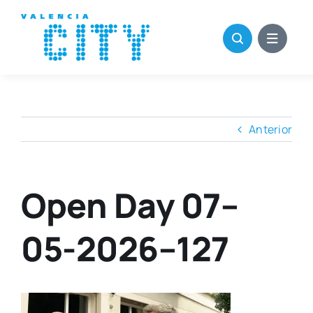
Saltar
al
contenido
Anterior
Open Day 07–
05-2026–127