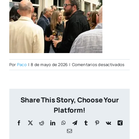
en
Por
Paco
|
8 de mayo de 2026
|
Comentarios desactivados
Open
Day
07–
05-
Share This Story, Choose Your
2026–
127
Platform!
Facebook
X
Reddit
LinkedIn
WhatsApp
Telegram
Tumblr
Pinterest
Vk
Xing
Correo
electrónico