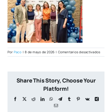
en
Por
Paco
|
8 de mayo de 2026
|
Comentarios desactivados
Open
Day
07–
05-
Share This Story, Choose Your
2026–
59
Platform!
Facebook
X
Reddit
LinkedIn
WhatsApp
Telegram
Tumblr
Pinterest
Vk
Xing
Correo
electrónico